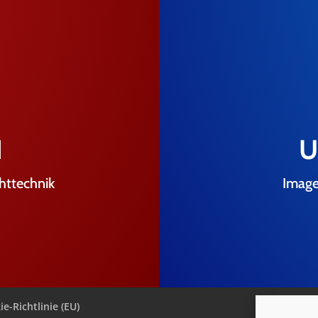
N
U
chttechnik
Image
e-Richtlinie (EU)